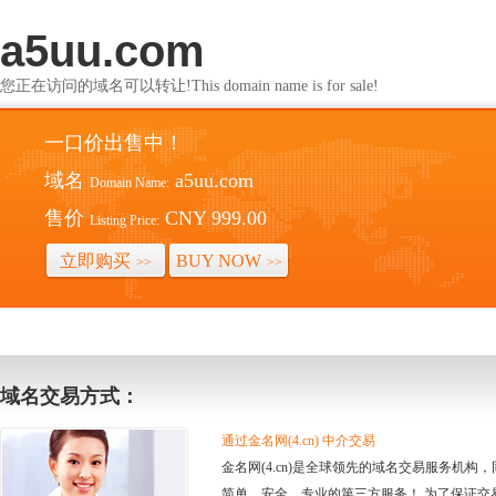
a5uu.com
您正在访问的域名可以转让!This domain name is for sale!
一口价出售中！
域名
a5uu.com
Domain Name:
售价
CNY 999.00
Listing Price:
立即购买
BUY NOW
>>
>>
域名交易方式：
通过金名网(4.cn) 中介交易
金名网(4.cn)是全球领先的域名交易服务机
简单、安全、专业的第三方服务！ 为了保证交