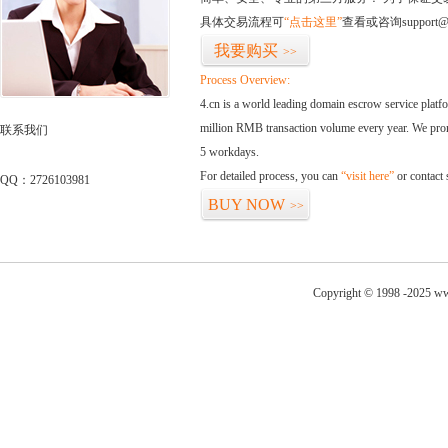
具体交易流程可
“点击这里”
查看或咨询support@
我要购买
>>
Process Overview:
4.cn is a world leading domain escrow service plat
million RMB transaction volume every year. We promi
联系我们
5 workdays.
For detailed process, you can
“visit here”
or contact
QQ：2726103981
BUY NOW
>>
Copyright © 1998 -2025 ww